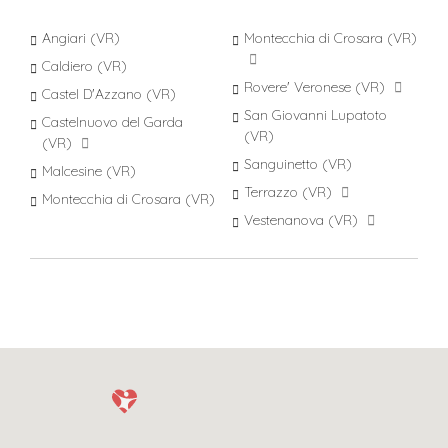
Angiari
(
VR
)
Montecchia di Crosara
(
VR
)
Caldiero
(
VR
)
Rovere' Veronese
(
VR
)
Castel D'Azzano
(
VR
)
San Giovanni Lupatoto
Castelnuovo del Garda
(
VR
)
(
VR
)
Sanguinetto
(
VR
)
Malcesine
(
VR
)
Terrazzo
(
VR
)
Montecchia di Crosara
(
VR
)
Vestenanova
(
VR
)