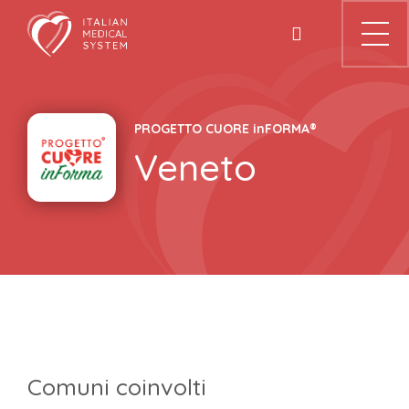
Skip
to
content
PROGETTO CUORE
in
FORMA®
Veneto
Comuni coinvolti