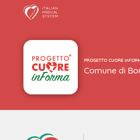
Skip
to
content
PROGETTO CUORE
in
FOR
Comune di
Bo