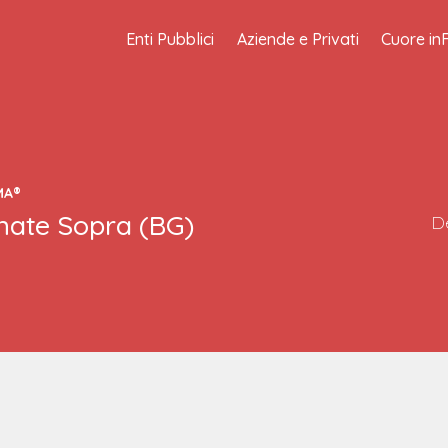
Enti Pubblici
Aziende e Privati
Cuore in
MA®
nate Sopra
(
BG
)
De