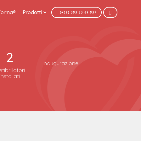
Forma®
Prodotti
(+39) 393 83 69 937
2
Inaugurazione
fibrillatori
installati