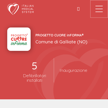
Skip
to
content
PROGETTO CUORE
in
FORMA®
Comune di
Galliate
(
NO
)
5
Inaugurazione
Defibrillatori
installati