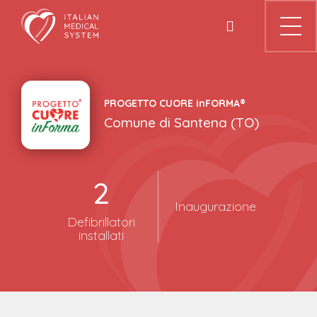
Skip
to
content
PROGETTO CUORE
in
FORMA®
Comune di
Santena
(
TO
)
2
Inaugurazione
Defibrillatori
installati