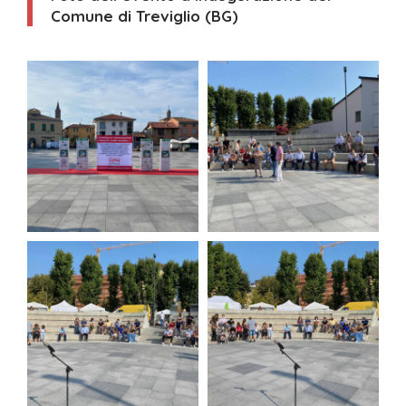
Comune di
Treviglio
(
BG
)