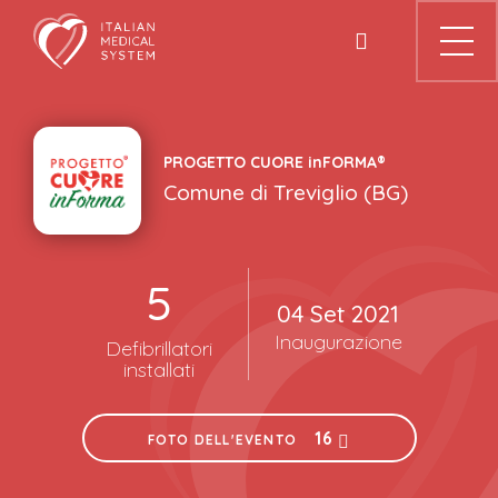
Skip
to
content
PROGETTO CUORE
in
FORMA®
Comune di
Treviglio
(
BG
)
5
04 Set 2021
Inaugurazione
Defibrillatori
installati
16
FOTO DELL'EVENTO